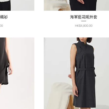
邊襯衫
海軍藍花呢外套
價格
00
HK$4,800.00