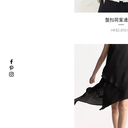
盤扣荷葉
價格
HK$2,850.