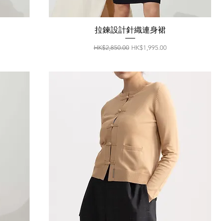
拉鍊設計針織連身裙
一般價格
促銷價格
HK$2,850.00
HK$1,995.00