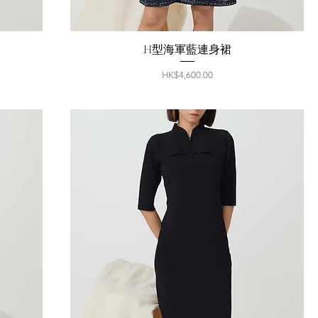
H型海軍藍連身裙
價格
HK$4,600.00