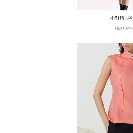
不對稱A字
價格
HK$3,800.