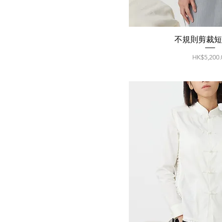
不規則剪裁
價格
HK$5,200.