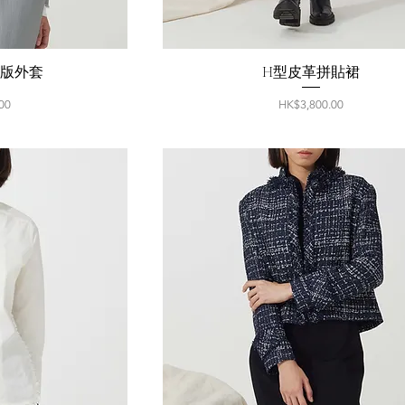
短版外套
H型皮革拼貼裙
價格
00
HK$3,800.00