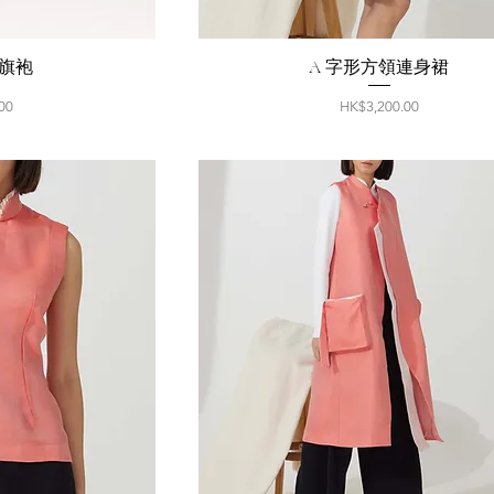
旗袍
A 字形方領連身裙
價格
00
HK$3,200.00