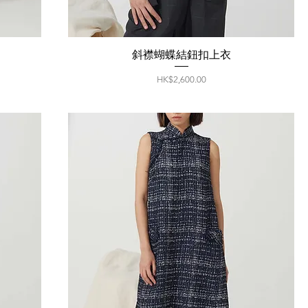
斜襟蝴蝶結鈕扣上衣
價格
HK$2,600.00